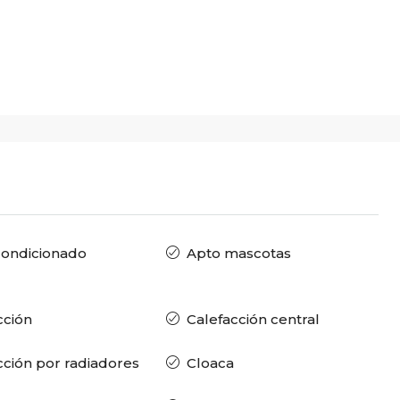
condicionado
Apto mascotas
cción
Calefacción central
cción por radiadores
Cloaca