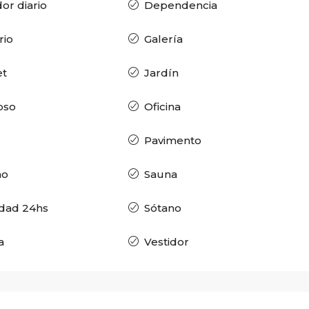
r diario
Dependencia
rio
Galería
et
Jardín
oso
Oficina
Pavimento
ho
Sauna
dad 24hs
Sótano
a
Vestidor