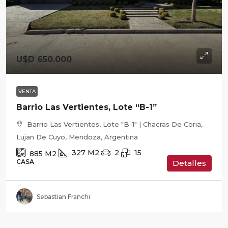
U$D 650.000
VENTA
Barrio Las Vertientes, Lote “B-1”
Barrio Las Vertientes, Lote "B-1" | Chacras De Coria,
Lujan De Cuyo, Mendoza, Argentina
327
M2
2
15
885
M2
CASA
Detalles
Sebastian Franchi