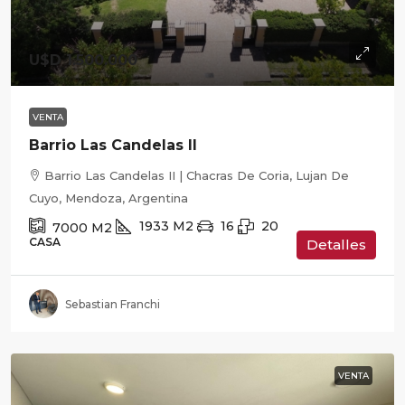
U$D 1.500.000
VENTA
Barrio Las Candelas II
Barrio Las Candelas II | Chacras De Coria, Lujan De
Cuyo, Mendoza, Argentina
1933
M2
16
20
7000
M2
CASA
Detalles
Sebastian Franchi
VENTA