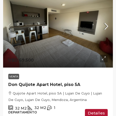
U$D 69.500
VENTA
Don Quijote Apart Hotel, piso 5A
Quijote Apart Hotel, piso 5A | Lujan De Cuyo | Lujan
De Cuyo, Lujan De Cuyo, Mendoza, Argentina
32
M2
1
32
M2
DEPARTAMENTO
Detalles