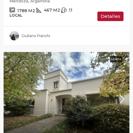
Mendoza, Argentina
467
M2
11
1788
M2
LOCAL
Detalles
Giuliano Franchi
VENTA