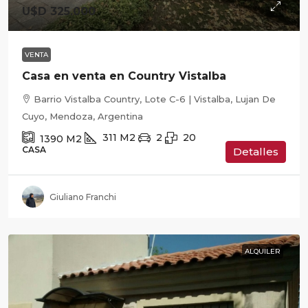
U$D 325.000
VENTA
Casa en venta en Country Vistalba
Barrio Vistalba Country, Lote C-6 | Vistalba, Lujan De
Cuyo, Mendoza, Argentina
311
M2
2
20
1390
M2
CASA
Detalles
Giuliano Franchi
ALQUILER