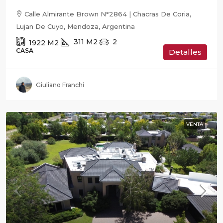
Calle Almirante Brown N°2864 | Chacras De Coria,
Lujan De Cuyo, Mendoza, Argentina
311
M2
2
1922
M2
CASA
Detalles
Giuliano Franchi
VENTA