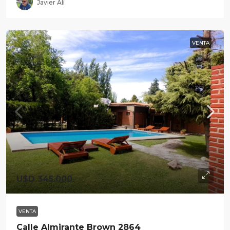
Javier Alí
VENTA
U$D 345.000
VENTA
Calle Almirante Brown 2864