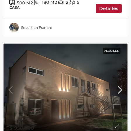
180
M2
2
5
500
M2
CASA
Detalles
Sebastian Franchi
ALQUILER
$ 950.000