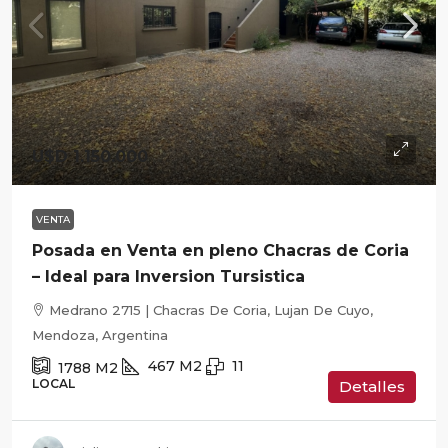
U$D 1.150.000
VENTA
Posada en Venta en pleno Chacras de Coria
– Ideal para Inversion Tursistica
Medrano 2715 | Chacras De Coria, Lujan De Cuyo,
Mendoza, Argentina
467
M2
11
1788
M2
LOCAL
Detalles