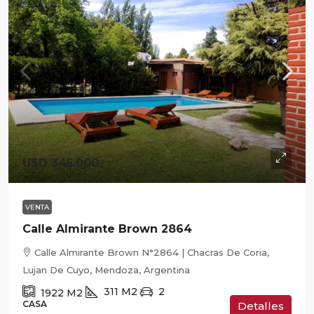
U$D 345.000
VENTA
Calle Almirante Brown 2864
Calle Almirante Brown N°2864 | Chacras De Coria,
Lujan De Cuyo, Mendoza, Argentina
311
M2
2
1922
M2
CASA
Detalles