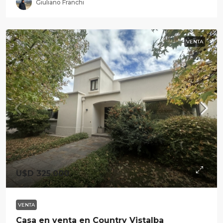
Giuliano Franchi
VENTA
U$D 325.000
VENTA
Casa en venta en Country Vistalba