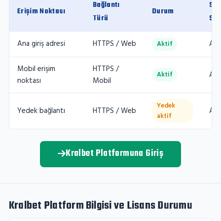
Bağlantı
SSL
Erişim Noktası
Durum
Türü
Sev
Ana giriş adresi
HTTPS / Web
A+ 
Aktif
Mobil erişim
HTTPS /
A (
Aktif
noktası
Mobil
Yedek
Yedek bağlantı
HTTPS / Web
A (
aktif
Kralbet Platformuna Giriş
Kralbet Platform Bilgisi ve Lisans Durumu