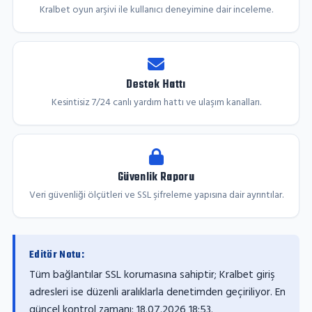
Kralbet oyun arşivi ile kullanıcı deneyimine dair inceleme.
Destek Hattı
Kesintisiz 7/24 canlı yardım hattı ve ulaşım kanalları.
Güvenlik Raporu
Veri güvenliği ölçütleri ve SSL şifreleme yapısına dair ayrıntılar.
Editör Notu:
Tüm bağlantılar SSL korumasına sahiptir; Kralbet giriş
adresleri ise düzenli aralıklarla denetimden geçiriliyor. En
güncel kontrol zamanı:
18.07.2026 18:53
.