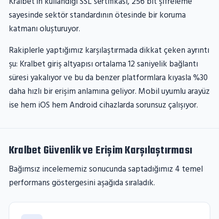
Kralbet'in kullandığı SSL sertifikası, 256 bit şifreleme
sayesinde sektör standardının ötesinde bir koruma
katmanı oluşturuyor.
Rakiplerle yaptığımız karşılaştırmada dikkat çeken ayrıntı
şu: Kralbet giriş altyapısı ortalama 12 saniyelik bağlantı
süresi yakalıyor ve bu da benzer platformlara kıyasla %30
daha hızlı bir erişim anlamına geliyor. Mobil uyumlu arayüz
ise hem iOS hem Android cihazlarda sorunsuz çalışıyor.
Kralbet Güvenlik ve Erişim Karşılaştırması
Bağımsız incelememiz sonucunda saptadığımız 4 temel
performans göstergesini aşağıda sıraladık.