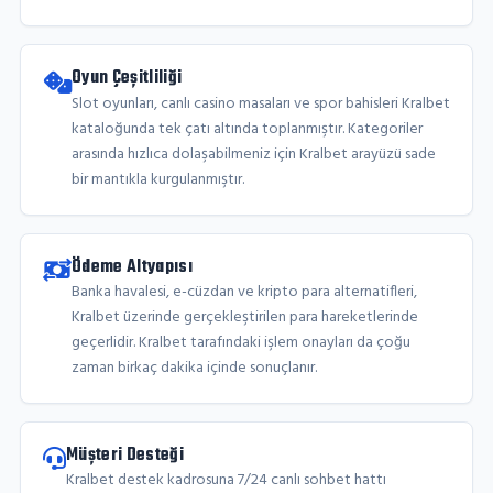
Oyun Çeşitliliği
Slot oyunları, canlı casino masaları ve spor bahisleri Kralbet
kataloğunda tek çatı altında toplanmıştır. Kategoriler
arasında hızlıca dolaşabilmeniz için Kralbet arayüzü sade
bir mantıkla kurgulanmıştır.
Ödeme Altyapısı
Banka havalesi, e-cüzdan ve kripto para alternatifleri,
Kralbet üzerinde gerçekleştirilen para hareketlerinde
geçerlidir. Kralbet tarafındaki işlem onayları da çoğu
zaman birkaç dakika içinde sonuçlanır.
Müşteri Desteği
Kralbet destek kadrosuna 7/24 canlı sohbet hattı