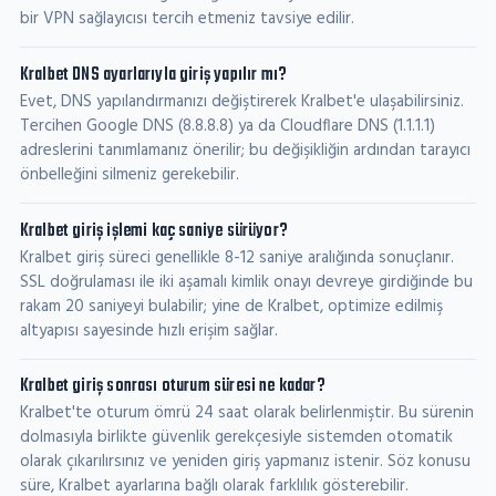
bir VPN sağlayıcısı tercih etmeniz tavsiye edilir.
Kralbet DNS ayarlarıyla giriş yapılır mı?
Evet, DNS yapılandırmanızı değiştirerek Kralbet'e ulaşabilirsiniz.
Tercihen Google DNS (8.8.8.8) ya da Cloudflare DNS (1.1.1.1)
adreslerini tanımlamanız önerilir; bu değişikliğin ardından tarayıcı
önbelleğini silmeniz gerekebilir.
Kralbet giriş işlemi kaç saniye sürüyor?
Kralbet giriş süreci genellikle 8-12 saniye aralığında sonuçlanır.
SSL doğrulaması ile iki aşamalı kimlik onayı devreye girdiğinde bu
rakam 20 saniyeyi bulabilir; yine de Kralbet, optimize edilmiş
altyapısı sayesinde hızlı erişim sağlar.
Kralbet giriş sonrası oturum süresi ne kadar?
Kralbet'te oturum ömrü 24 saat olarak belirlenmiştir. Bu sürenin
dolmasıyla birlikte güvenlik gerekçesiyle sistemden otomatik
olarak çıkarılırsınız ve yeniden giriş yapmanız istenir. Söz konusu
süre, Kralbet ayarlarına bağlı olarak farklılık gösterebilir.