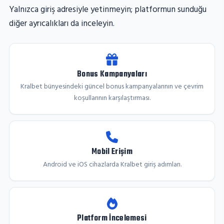
Yalnızca giriş adresiyle yetinmeyin; platformun sunduğu
diğer ayrıcalıkları da inceleyin.
Bonus Kampanyaları
Kralbet bünyesindeki güncel bonus kampanyalarının ve çevrim
koşullarının karşılaştırması.
Mobil Erişim
Android ve iOS cihazlarda Kralbet giriş adımları.
Platform İncelemesi