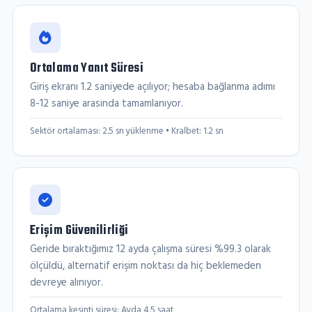
Ortalama Yanıt Süresi
Giriş ekranı 1.2 saniyede açılıyor; hesaba bağlanma adımı
8-12 saniye arasında tamamlanıyor.
Sektör ortalaması: 2.5 sn yüklenme • Kralbet: 1.2 sn
Erişim Güvenilirliği
Geride bıraktığımız 12 ayda çalışma süresi %99.3 olarak
ölçüldü, alternatif erişim noktası da hiç beklemeden
devreye alınıyor.
Ortalama kesinti süresi: Ayda 4.5 saat