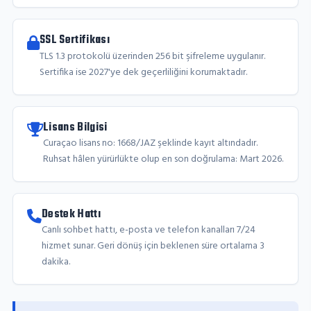
SSL Sertifikası
TLS 1.3 protokolü üzerinden 256 bit şifreleme uygulanır.
Sertifika ise 2027'ye dek geçerliliğini korumaktadır.
Lisans Bilgisi
Curaçao lisans no: 1668/JAZ şeklinde kayıt altındadır.
Ruhsat hâlen yürürlükte olup en son doğrulama: Mart 2026.
Destek Hattı
Canlı sohbet hattı, e-posta ve telefon kanalları 7/24
hizmet sunar. Geri dönüş için beklenen süre ortalama 3
dakika.