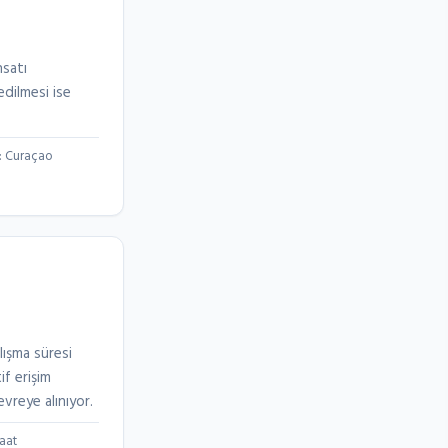
hsatı
edilmesi ise
t: Curaçao
lışma süresi
if erişim
vreye alınıyor.
saat