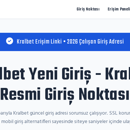
Giriş Noktası
Erişim Panel
Kralbet Erişim Linki • 2026 Çalışan Giriş Adresi
lbet Yeni Giriş - Kra
Resmi Giriş Noktas
ibarıyla Kralbet güncel giriş adresi sorunsuz çalışıyor. SSL koru
mobil giriş alternatifleri sayesinde siteye saniyeler içinde ulaş