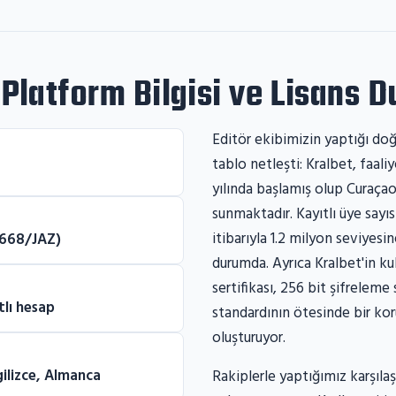
 Platform Bilgisi ve Lisans 
Editör ekibimizin yaptığı do
tablo netleşti: Kralbet, faali
yılında başlamış olup Curaçao
sunmaktadır. Kayıtlı üye sayıs
itibarıyla 1.2 milyon seviyesi
1668/JAZ)
durumda. Ayrıca Kralbet'in ku
sertifikası, 256 bit şifrelem
tlı hesap
standardının ötesinde bir k
oluşturuyor.
gilizce, Almanca
Rakiplerle yaptığımız karşıla