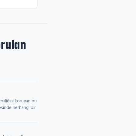
orulan
rliliğini koruyan bu
esinde herhangi bir