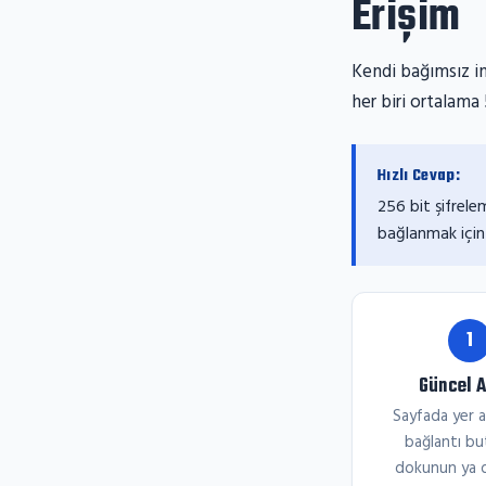
Erişim
Kendi bağımsız in
her biri ortalama
Hızlı Cevap:
256 bit şifrelem
bağlanmak için
1
Güncel 
Sayfada yer a
bağlantı b
dokunun ya d