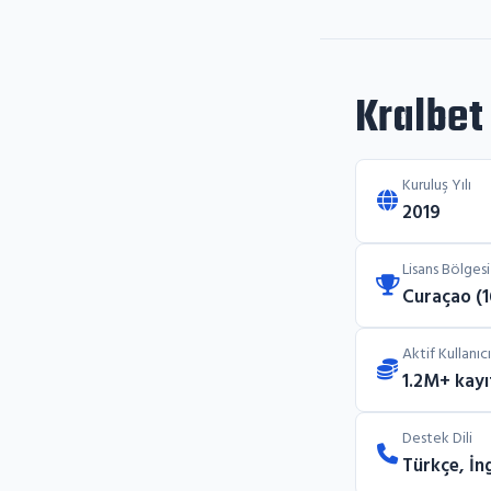
Kralbet
Kuruluş Yılı
2019
Lisans Bölgesi
Curaçao (
Aktif Kullanıcı
1.2M+ kayı
Destek Dili
Türkçe, İn