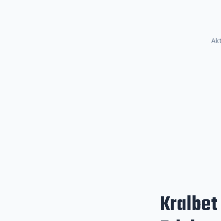
Akt
Kralbet