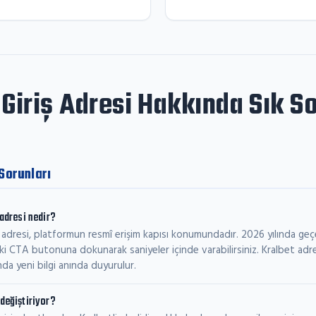
 Giriş Adresi Hakkında Sık S
 Sorunları
 adresi nedir?
ş adresi, platformun resmî erişim kapısı konumundadır. 2026 yılında geçe
ki CTA butonuna dokunarak saniyeler içinde varabilirsiniz. Kralbet adr
nda yeni bilgi anında duyurulur.
değiştiriyor?