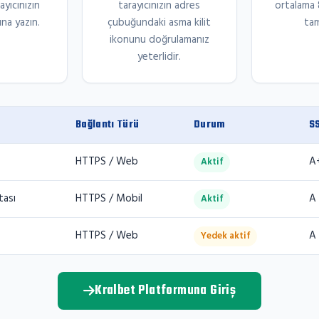
yıcınızın
tarayıcınızın adres
ortalama 
na yazın.
çubuğundaki asma kilit
tam
ikonunu doğrulamanız
yeterlidir.
Bağlantı Türü
Durum
SS
HTTPS / Web
A+
Aktif
tası
HTTPS / Mobil
A 
Aktif
HTTPS / Web
A 
Yedek aktif
Kralbet Platformuna Giriş