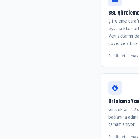
SSL Şifreleme
Şifreleme tarafı
oysa sektör ort
Veri aktarımı d
güvence altına a
Sektör ortalaması:
Ortalama Yan
Giriş ekranı 1.2
bağlanma adımı 
tamamlanıyor.
Sektör ortalaması: