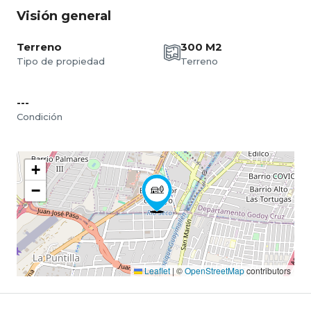
Visión general
Terreno
300 M2
Tipo de propiedad
Terreno
---
Condición
+
−
Leaflet
|
©
OpenStreetMap
contributors