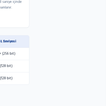
8 saniye içinde
amlanır.
L Seviyesi
 (256 bit)
(128 bit)
(128 bit)