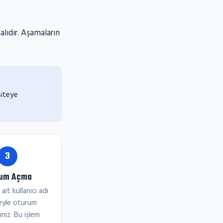
lıdır. Aşamaların
Siteye
3
rum Açma
ait kullanıcı adı
reyle oturum
siniz. Bu işlem