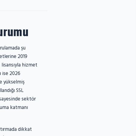
Durumu
ğrulamada şu
yetlerine 2019
 lisansıyla hizmet
ı ise 2026
ne yükselmiş
llandığı SSL
e sayesinde sektör
oruma katmanı
ştırmada dikkat