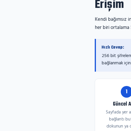
Erişim
Kendi bağımsız in
her biri ortalama
Hızlı Cevap:
256 bit şifrelem
bağlanmak için
1
Güncel 
Sayfada yer a
bağlantı b
dokunun ya d