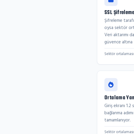
SSL Şifreleme
Şifreleme tarafı
oysa sektör ort
Veri aktarımı d
güvence altına a
Sektör ortalaması:
Ortalama Yan
Giriş ekranı 1.2
bağlanma adımı 
tamamlanıyor.
Sektör ortalaması: