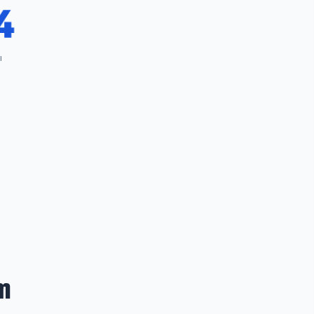
4
ı
m