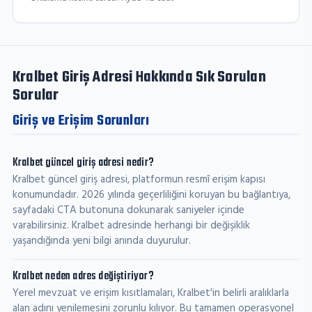
Kralbet Giriş Adresi Hakkında Sık Sorulan
Sorular
Giriş ve Erişim Sorunları
Kralbet güncel giriş adresi nedir?
Kralbet güncel giriş adresi, platformun resmî erişim kapısı
konumundadır. 2026 yılında geçerliliğini koruyan bu bağlantıya,
sayfadaki CTA butonuna dokunarak saniyeler içinde
varabilirsiniz. Kralbet adresinde herhangi bir değişiklik
yaşandığında yeni bilgi anında duyurulur.
Kralbet neden adres değiştiriyor?
Yerel mevzuat ve erişim kısıtlamaları, Kralbet'in belirli aralıklarla
alan adını yenilemesini zorunlu kılıyor. Bu tamamen operasyonel