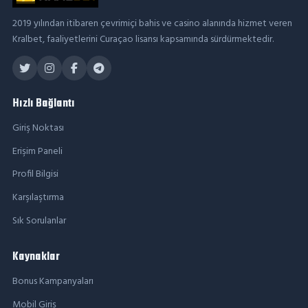
2019 yılından itibaren çevrimiçi bahis ve casino alanında hizmet veren
Kralbet, faaliyetlerini Curaçao lisansı kapsamında sürdürmektedir.
Hızlı Bağlantı
Giriş Noktası
Erişim Paneli
Profil Bilgisi
Karşılaştırma
Sık Sorulanlar
Kaynaklar
Bonus Kampanyaları
Mobil Giriş