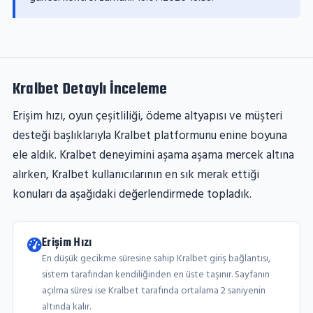
Kralbet Detaylı İnceleme
Erişim hızı, oyun çeşitliliği, ödeme altyapısı ve müşteri
desteği başlıklarıyla Kralbet platformunu enine boyuna
ele aldık. Kralbet deneyimini aşama aşama mercek altına
alırken, Kralbet kullanıcılarının en sık merak ettiği
konuları da aşağıdaki değerlendirmede topladık.
Erişim Hızı
En düşük gecikme süresine sahip Kralbet giriş bağlantısı,
sistem tarafından kendiliğinden en üste taşınır. Sayfanın
açılma süresi ise Kralbet tarafında ortalama 2 saniyenin
altında kalır.