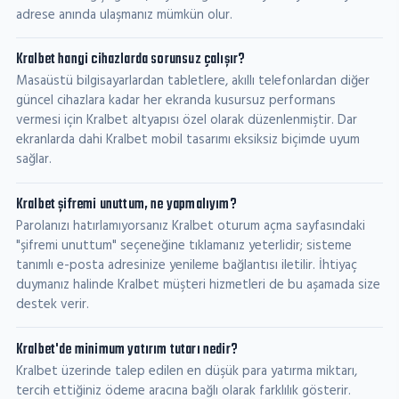
adrese anında ulaşmanız mümkün olur.
Kralbet hangi cihazlarda sorunsuz çalışır?
Masaüstü bilgisayarlardan tabletlere, akıllı telefonlardan diğer
güncel cihazlara kadar her ekranda kusursuz performans
vermesi için Kralbet altyapısı özel olarak düzenlenmiştir. Dar
ekranlarda dahi Kralbet mobil tasarımı eksiksiz biçimde uyum
sağlar.
Kralbet şifremi unuttum, ne yapmalıyım?
Parolanızı hatırlamıyorsanız Kralbet oturum açma sayfasındaki
"şifremi unuttum" seçeneğine tıklamanız yeterlidir; sisteme
tanımlı e-posta adresinize yenileme bağlantısı iletilir. İhtiyaç
duymanız halinde Kralbet müşteri hizmetleri de bu aşamada size
destek verir.
Kralbet'de minimum yatırım tutarı nedir?
Kralbet üzerinde talep edilen en düşük para yatırma miktarı,
tercih ettiğiniz ödeme aracına bağlı olarak farklılık gösterir.