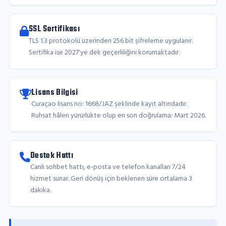
SSL Sertifikası
TLS 1.3 protokolü üzerinden 256 bit şifreleme uygulanır.
Sertifika ise 2027'ye dek geçerliliğini korumaktadır.
Lisans Bilgisi
Curaçao lisans no: 1668/JAZ şeklinde kayıt altındadır.
Ruhsat hâlen yürürlükte olup en son doğrulama: Mart 2026.
Destek Hattı
Canlı sohbet hattı, e-posta ve telefon kanalları 7/24
hizmet sunar. Geri dönüş için beklenen süre ortalama 3
dakika.