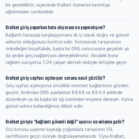
bir gerekliliktir; sayesinde Kralbet hizmetini kesintiye
uğratmadan sürdürebilir.
Kralbet giriş yaparken hata alıyorum ne yapmalıyım?
Bağlantı hatasıyla karşılaşıyorsanız ilk iş olarak doğru ve güncel
adreste olduğunuzu kontrol edin. Sonrasında tarayıcınızın
önbelleğini boşaltabilir, başka bir DNS sunucusuna geçebilir ya
da yedek giriş bağlantısını deneyebilirsiniz. Aksaklık buna
rağmen sürüyorsa 7/24 çalışan destek ekibiyle iletişime geçin.
Kralbet giriş sayfası açılmıyor sorunu nasıl çözülür?
Giriş sayfası açılmıyorsa öncelikle internet bağlantınızı gözden
geçirin. Ardından DNS ayarlarınızı 8.8.8.8 ve 8.8.4.4 şeklinde
düzenleyin ya da başka bir ağ üzerinden erişmeyi deneyin. Ayrıca
güncel adresi kullandığınıza dikkat edin.
Kralbet girişte "bağlantı güvenli değil" uyarısı ne anlama gelir?
Söz konusu uyarının kaynağı çoğunlukla tarayıcının SSL
sertifikasını geçici süreyle doğrulayamamasıdır. Oysa Kralbet,