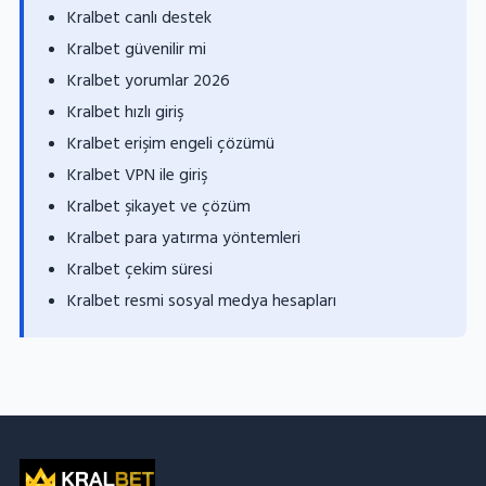
Kralbet canlı destek
Kralbet güvenilir mi
Kralbet yorumlar 2026
Kralbet hızlı giriş
Kralbet erişim engeli çözümü
Kralbet VPN ile giriş
Kralbet şikayet ve çözüm
Kralbet para yatırma yöntemleri
Kralbet çekim süresi
Kralbet resmi sosyal medya hesapları