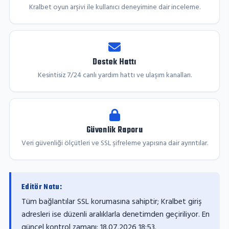
Kralbet oyun arşivi ile kullanıcı deneyimine dair inceleme.
Destek Hattı
Kesintisiz 7/24 canlı yardım hattı ve ulaşım kanalları.
Güvenlik Raporu
Veri güvenliği ölçütleri ve SSL şifreleme yapısına dair ayrıntılar.
Editör Notu:
Tüm bağlantılar SSL korumasına sahiptir; Kralbet giriş
adresleri ise düzenli aralıklarla denetimden geçiriliyor. En
güncel kontrol zamanı:
18.07.2026 18:53
.