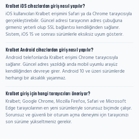
Kralbet iOS cihazlardan giriş nasıl yapılır?
iOS kullanıcıları Kralbet erişimini Safari ya da Chrome tarayıcısıyla
gerçekleştirebilir. Güncel adresi tarayıcının adres çubuğuna
girmeniz yeterli olup SSL bağlantısı kendiliğinden sağlanır.
Sistem, iOS 15 ve sonrası sürümlerle eksiksiz uyum gösterir.
Kralbet Android cihazlardan giriş nasıl yapılır?
Android telefonlarda Kralbet erişimi Chrome tarayıcısıyla
sağlanır. Güncel adres yazıldığı anda mobil uyumlu arayüz
kendiliğinden devreye girer. Android 10 ve üzeri sürümlerde
herhangi bir aksaklık yaşanmaz.
Kralbet giriş için hangi tarayıcıları öneriyor?
Kralbet; Google Chrome, Mozilla Firefox, Safari ve Microsoft
Edge tarayıcılarının en yeni sürümleriyle sorunsuz biçimde çalışır.
Sorunsuz ve güvenli bir oturum açma deneyimi için tarayıcınızı
son sürüme yükseltmeniz gerekir.