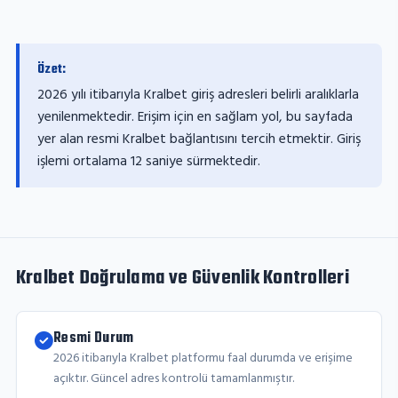
Özet:
2026 yılı itibarıyla Kralbet giriş adresleri belirli aralıklarla
yenilenmektedir. Erişim için en sağlam yol, bu sayfada
yer alan resmi Kralbet bağlantısını tercih etmektir. Giriş
işlemi ortalama 12 saniye sürmektedir.
Kralbet Doğrulama ve Güvenlik Kontrolleri
Resmi Durum
2026 itibarıyla Kralbet platformu faal durumda ve erişime
açıktır. Güncel adres kontrolü tamamlanmıştır.