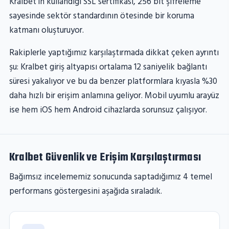
Kralbet'in kullandığı SSL sertifikası, 256 bit şifreleme
sayesinde sektör standardının ötesinde bir koruma
katmanı oluşturuyor.
Rakiplerle yaptığımız karşılaştırmada dikkat çeken ayrıntı
şu: Kralbet giriş altyapısı ortalama 12 saniyelik bağlantı
süresi yakalıyor ve bu da benzer platformlara kıyasla %30
daha hızlı bir erişim anlamına geliyor. Mobil uyumlu arayüz
ise hem iOS hem Android cihazlarda sorunsuz çalışıyor.
Kralbet Güvenlik ve Erişim Karşılaştırması
Bağımsız incelememiz sonucunda saptadığımız 4 temel
performans göstergesini aşağıda sıraladık.