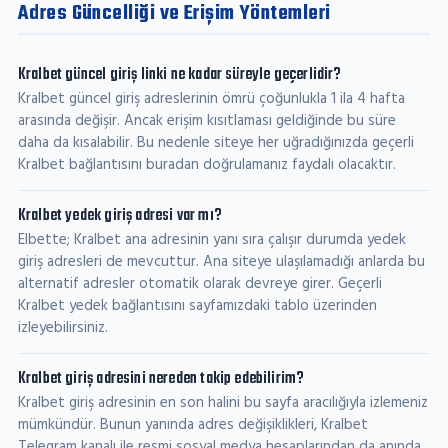
Adres Güncelliği ve Erişim Yöntemleri
Kralbet güncel giriş linki ne kadar süreyle geçerlidir?
Kralbet güncel giriş adreslerinin ömrü çoğunlukla 1 ila 4 hafta
arasında değişir. Ancak erişim kısıtlaması geldiğinde bu süre
daha da kısalabilir. Bu nedenle siteye her uğradığınızda geçerli
Kralbet bağlantısını buradan doğrulamanız faydalı olacaktır.
Kralbet yedek giriş adresi var mı?
Elbette; Kralbet ana adresinin yanı sıra çalışır durumda yedek
giriş adresleri de mevcuttur. Ana siteye ulaşılamadığı anlarda bu
alternatif adresler otomatik olarak devreye girer. Geçerli
Kralbet yedek bağlantısını sayfamızdaki tablo üzerinden
izleyebilirsiniz.
Kralbet giriş adresini nereden takip edebilirim?
Kralbet giriş adresinin en son halini bu sayfa aracılığıyla izlemeniz
mümkündür. Bunun yanında adres değişiklikleri, Kralbet
Telegram kanalı ile resmi sosyal medya hesaplarından da anında