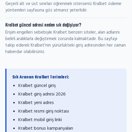
Geçerli alt ve üst sınırları öğrenmek isterseniz Kralbet ödeme
yöntemleri sayfasına göz atmanız yeterlidir.
Kralbet güncel adresi neden sık değişiyor?
Erişim engelleri sebebiyle Kralbet benzeri siteler, alan adlarını
belirli aralıklarla değiştirmek zorunda kalmaktadır. Bu sayfayı
takip ederek Kralbet'nin yürürlükteki giriş adresinden her zaman
haberdar olabilirsiniz.
Sık Aranan Kralbet Terimleri:
Kralbet güncel giriş
Kralbet giriş adresi 2026
Kralbet yeni adres
Kralbet resmi giriş noktası
Kralbet mobil giriş linki
Kralbet bonus kampanyaları