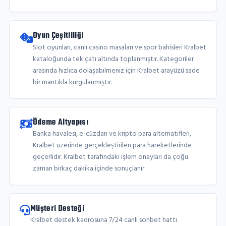
Oyun Çeşitliliği
Slot oyunları, canlı casino masaları ve spor bahisleri Kralbet
kataloğunda tek çatı altında toplanmıştır. Kategoriler
arasında hızlıca dolaşabilmeniz için Kralbet arayüzü sade
bir mantıkla kurgulanmıştır.
Ödeme Altyapısı
Banka havalesi, e-cüzdan ve kripto para alternatifleri,
Kralbet üzerinde gerçekleştirilen para hareketlerinde
geçerlidir. Kralbet tarafındaki işlem onayları da çoğu
zaman birkaç dakika içinde sonuçlanır.
Müşteri Desteği
Kralbet destek kadrosuna 7/24 canlı sohbet hattı