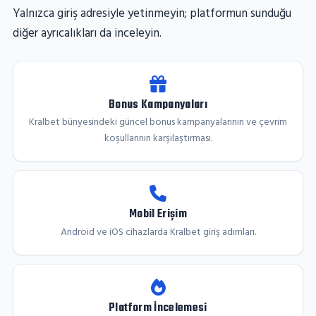
Yalnızca giriş adresiyle yetinmeyin; platformun sunduğu
diğer ayrıcalıkları da inceleyin.
Bonus Kampanyaları
Kralbet bünyesindeki güncel bonus kampanyalarının ve çevrim
koşullarının karşılaştırması.
Mobil Erişim
Android ve iOS cihazlarda Kralbet giriş adımları.
Platform İncelemesi