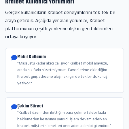
Kralbet Kullanıcı Yorumları
Gerçek kullanıcıların Kralbet deneyimlerini tek tek bir
araya getirdik. Aşağıda yer alan yorumlar, Kralbet
platformunun çeşitli yönlerine ilişkin geri bildirimleri
ortaya koyuyor.
Mobil Kullanım
"Masaüstü kadar akıcı çalışıyor Kralbet mobil arayüzü,
arada hız farkı hissetmiyorum. Favorilerime eklediğim
Kralbet giriş adresine ulaşmak için de tek bir dokunuş
yetiyor."
Çekim Süreci
"Kralbet üzerinden ilettiğim para çekme talebi fazla
beklemeden hesabıma yansıdı. İşlem devam ederken
Kralbet müşteri hizmetleri beni adım adım bilgilendirdi."