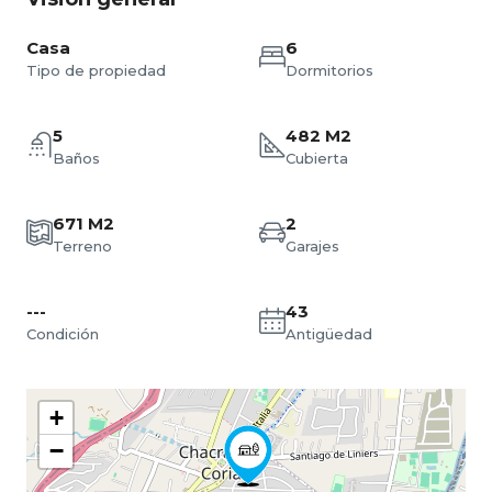
Casa
6
Tipo de propiedad
Dormitorios
5
482 M2
Baños
Cubierta
671 M2
2
Terreno
Garajes
---
43
Condición
Antigüedad
+
−