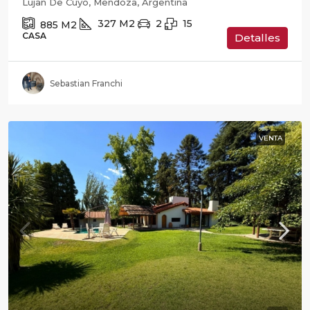
Lujan De Cuyo, Mendoza, Argentina
327
M2
2
15
885
M2
CASA
Detalles
Sebastian Franchi
VENTA