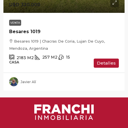
U$D 320.000
VENTA
Besares 1019
Besares 1019 | Chacras De Coria, Lujan De Cuyo,
Mendoza, Argentina
257
M2
15
2183
M2
CASA
Detalles
Javier Alí